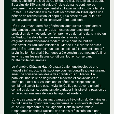
depuis plus de cinq siècles. Cette longue histoire familiale a débuté
il y a plus de 150 ans, et aujourd'hui, le domaine continue de
prospérer grâce à l'engagement et au travail minutieux de la famille
Château. Le domaine viticole a été reconstitué en 1960, après une
période de reconstruction, et depuis, il n'a cessé d'évoluer tout en
conservant son identité et son savoir-faire traditionnel.
Dès 1983, l'avant-dernière génération, aujourd'hui propriétaire et
dirigeant du domaine, a pris des mesures pour améliorer la
production de vin et renforcer l'empreinte du domaine dans la région
du Médoc. Il a alors lancé une série de rénovations et
d'agrandissements visant à moderniser le domaine tout en
respectant les traditions viticoles du Médoc. Un cuvier spacieux a
ainsi été agrandi pour offrir un espace optimal à la fermentation et à
la vinification. Un chai à barriques a été construit, permettant d'affiner
les vins dans les meilleures conditions, tout en conservant
l'authenticité des arômes.
Le Vignoble Château Haut-Gravat a également développé une
nouvelle infrastructure de stockage pour les bouteilles, garantissant
ainsi une conservation idéale des grands crus du Médoc. En
parallèle, une salle de dégustation moderne et conviviale a été
créée pour offrir aux visiteurs une expérience exceptionnelle,
combinant savoir-faire et convivialité. Ce lieu est devenu un point
central du domaine, permettant de partager l’histoire et la passion du
vin avec les amateurs de toute la région et au-delà.
L’une des caractéristiques marquantes de l’évolution du domaine est
l’ajout d’une tour panoramique, qui permet aux visiteurs de profiter
d'une vue imprenable sur le vignoble. Cette initiative reflète
l'importance donnée à l'accueil des clients et à la création d’une