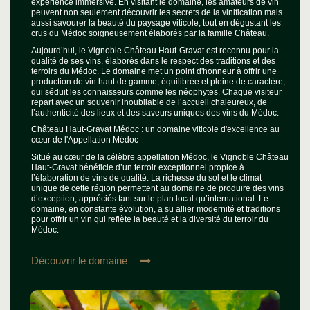
expérience immersive. En visitant le domaine, les amateurs de vin
peuvent non seulement découvrir les secrets de la vinification mais
aussi savourer la beauté du paysage viticole, tout en dégustant les
crus du Médoc soigneusement élaborés par la famille Château.
Aujourd’hui, le Vignoble Château Haut-Gravat est reconnu pour la
qualité de ses vins, élaborés dans le respect des traditions et des
terroirs du Médoc. Le domaine met un point d'honneur à offrir une
production de vin haut de gamme, équilibrée et pleine de caractère,
qui séduit les connaisseurs comme les néophytes. Chaque visiteur
repart avec un souvenir inoubliable de l’accueil chaleureux, de
l’authenticité des lieux et des saveurs uniques des vins du Médoc.
Château Haut-Gravat Médoc : un domaine viticole d'excellence au
cœur de l'Appellation Médoc
Situé au cœur de la célèbre appellation Médoc, le Vignoble Château
Haut-Gravat bénéficie d’un terroir exceptionnel propice à
l’élaboration de vins de qualité. La richesse du sol et le climat
unique de cette région permettent au domaine de produire des vins
d’exception, appréciés tant sur le plan local qu’international. Le
domaine, en constante évolution, a su allier modernité et traditions
pour offrir un vin qui reflète la beauté et la diversité du terroir du
Médoc.
Découvrir le domaine